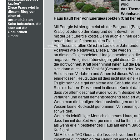
kaufen?
wird
Diese Frage wird in
das Thema
diesem Blog von
Wohnhaus 
einer oft
Haus kauft hier von Energieaspekten (Chi) her er
unterschätzten
Seite beleuchtet, die
Mit Energie ist hier gemeint ob der Baugrund (B
aber auf die
Kraft gibt oder ob der Baugrund dem Bewohner
Gesundheit
» mehr
mit der Zeit Energie kostet. Denn auch ein neu geb
neues Haus auf einem uralten Platz.
Auf Diesem uralten Ort ist im Laufe der Jahrhunde
Positives wie Negatives. Diese Dinge werden
an diesem Ort gespeichert. Und je nachdem ob die 
negativen Ereignisse überwiegen, gibt dieser Ort
die dort wohnen, Kraft oder nimmt Ihnen auf die Da
sich dann auch in der Vitalität (Gesundheit) der B
Bei unseren Vorfahren und Ahnen ist dieses Wiss
eingeflossen. Heutzutage ist dies nicht mal eine 
Es gibt sehr viele gut erhaltene alte Gebäude, die 
Riss etc haben. Dies kommt in diesem Kontext dah
dass vor allem geschaut wurde wo zum Beispiel G
verlaufen und darauf dementsprechend reagiert w
Wenn man die heutigen Neubausiedlungen ansieht 
Wissen keine Rücksicht genommen. Von einem gut
schweigen.
Wenn ein feinfühliger Mensch ein neues Haus, au
dass Ihm mit der Zeit Energie nimmt, ist für Ihn mit 
als wenn er ein bestehendes Haus auf einem Baug
Kraft gibt.
Mit Hilfe der TAO Geomantie lässt sich vor dem Ka
Immobilie gut prüfen ob der Baugrund vorbelastet od