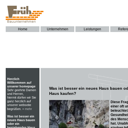
Home
Unternehmen
Leistungen
Refer
Herzlich
Willkommen auf
unserer homepage
Was ist besser ein neues Haus bauen o
Sehr geehrte Damen
Haus kaufen?
und Herren,
hiermit dürfen wir Sie
ganz herzlich auf
Diese Frag
unserer webseite
einer oft 
begrüßen.
» mehr
beleuchtet,
Gesundhei
Was ist besser ein
des Mensc
neues Haus bauen
hat. Unabh
oder ein
bestehendes Haus
starken In