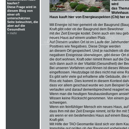
kaufen?
wird
Diese Frage wird in
das Thema
diesem Blog von
Wohnhaus 
einer oft
Haus kauft hier von Energieaspekten (Chi) her er
unterschätzten
Seite beleuchtet, die
Mit Energie ist hier gemeint ob der Baugrund (B
aber auf die
Kraft gibt oder ob der Baugrund dem Bewohner
Gesundheit
» mehr
mit der Zeit Energie kostet. Denn auch ein neu geb
neues Haus auf einem uralten Platz.
Auf Diesem uralten Ort ist im Laufe der Jahrhunde
Positives wie Negatives. Diese Dinge werden
an diesem Ort gespeichert. Und je nachdem ob die 
negativen Ereignisse überwiegen, gibt dieser Ort
die dort wohnen, Kraft oder nimmt Ihnen auf die Da
sich dann auch in der Vitalität (Gesundheit) der B
Bei unseren Vorfahren und Ahnen ist dieses Wiss
eingeflossen. Heutzutage ist dies nicht mal eine 
Es gibt sehr viele gut erhaltene alte Gebäude, die 
Riss etc haben. Dies kommt in diesem Kontext dah
dass vor allem geschaut wurde wo zum Beispiel G
verlaufen und darauf dementsprechend reagiert w
Wenn man die heutigen Neubausiedlungen ansieht 
Wissen keine Rücksicht genommen. Von einem gut
schweigen.
Wenn ein feinfühliger Mensch ein neues Haus, au
dass Ihm mit der Zeit Energie nimmt, ist für Ihn mit 
als wenn er ein bestehendes Haus auf einem Baug
Kraft gibt.
Mit Hilfe der TAO Geomantie lässt sich vor dem Ka
Immobilie gut prüfen ob der Baugrund vorbelastet od