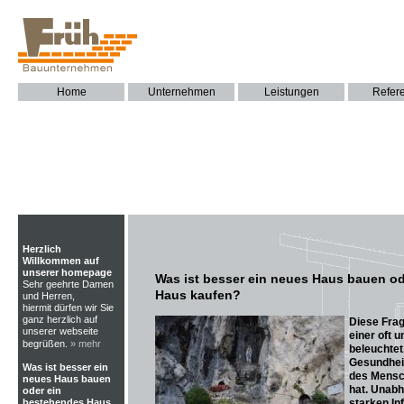
Home
Unternehmen
Leistungen
Refer
Herzlich
Willkommen auf
unserer homepage
Was ist besser ein neues Haus bauen o
Sehr geehrte Damen
Haus kaufen?
und Herren,
hiermit dürfen wir Sie
ganz herzlich auf
Diese Frag
unserer webseite
einer oft 
begrüßen.
» mehr
beleuchtet,
Gesundhei
Was ist besser ein
des Mensc
neues Haus bauen
hat. Unabh
oder ein
bestehendes Haus
starken In