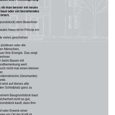
 ob man besser ein neues
baut oder ein bestehendes
örtert.
augrundstück) dem Bewohner
autes Haus ist im Prinzip ein
rte vieles geschehen.
positiven oder die
 den Menschen,
uer Ihre Energie. Das zeigt
ewohner.
en beim Bauen mit
Randbemerkung wert.
noch nicht mal einen kleinen
er,
esteinsbrüche (Geomantie)
urde.
wird auf dieses alte
en Schlafplatz ganz zu
f einem Baugrundstück baut
Sicherheit nicht so gut,
rundstück kauft, dass Ihm
uf oder Erwerb einer
er ein Ort der Kraft ist.