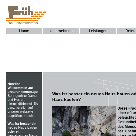
Home
Unternehmen
Leistungen
Refer
Herzlich
Willkommen auf
unserer homepage
Was ist besser ein neues Haus bauen o
Sehr geehrte Damen
Haus kaufen?
und Herren,
hiermit dürfen wir Sie
ganz herzlich auf
Diese Frag
unserer webseite
einer oft 
begrüßen.
» mehr
beleuchtet,
Gesundhei
Was ist besser ein
des Mensc
neues Haus bauen
hat. Unabh
oder ein
bestehendes Haus
starken In