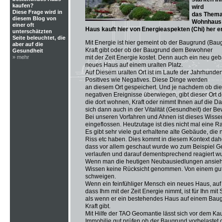
kaufen?
wird
Diese Frage wird in
das Thema
diesem Blog von
Wohnhaus 
einer oft
Haus kauft hier von Energieaspekten (Chi) her er
unterschätzten
Seite beleuchtet, die
Mit Energie ist hier gemeint ob der Baugrund (B
aber auf die
Kraft gibt oder ob der Baugrund dem Bewohner
Gesundheit
» mehr
mit der Zeit Energie kostet. Denn auch ein neu geb
neues Haus auf einem uralten Platz.
Auf Diesem uralten Ort ist im Laufe der Jahrhunde
Positives wie Negatives. Diese Dinge werden
an diesem Ort gespeichert. Und je nachdem ob die 
negativen Ereignisse überwiegen, gibt dieser Ort
die dort wohnen, Kraft oder nimmt Ihnen auf die Da
sich dann auch in der Vitalität (Gesundheit) der B
Bei unseren Vorfahren und Ahnen ist dieses Wiss
eingeflossen. Heutzutage ist dies nicht mal eine 
Es gibt sehr viele gut erhaltene alte Gebäude, die 
Riss etc haben. Dies kommt in diesem Kontext dah
dass vor allem geschaut wurde wo zum Beispiel G
verlaufen und darauf dementsprechend reagiert w
Wenn man die heutigen Neubausiedlungen ansieht 
Wissen keine Rücksicht genommen. Von einem gut
schweigen.
Wenn ein feinfühliger Mensch ein neues Haus, au
dass Ihm mit der Zeit Energie nimmt, ist für Ihn mit 
als wenn er ein bestehendes Haus auf einem Baug
Kraft gibt.
Mit Hilfe der TAO Geomantie lässt sich vor dem Ka
Immobilie gut prüfen ob der Baugrund vorbelastet od