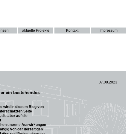
enzen
aktuelle Projekte
Kontakt
Impressum
07.08.2023
der ein bestehendes
e wird in diesem Blog von
unterschätzten Seite
 die aber auf die
t
hen enorme Auswirkungen
ängig von der derzeitigen
flation und Preissteigerung