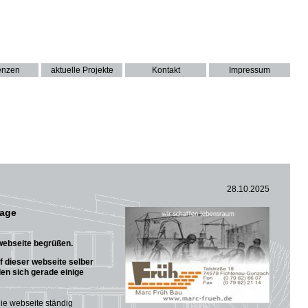
enzen
aktuelle Projekte
Kontakt
Impressum
28.10.2025
page
 webseite begrüßen.
f dieser webseite selber
den sich gerade einige
die webseite ständig